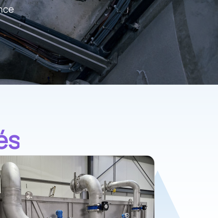
ance
és