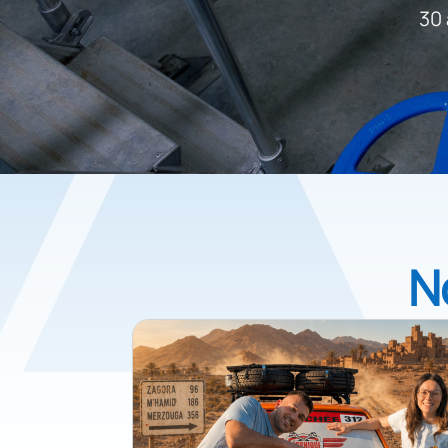
30 
N